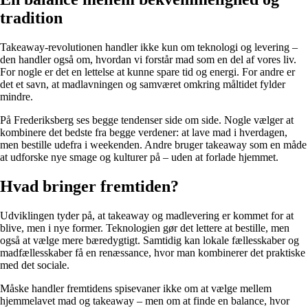
tradition
Takeaway-revolutionen handler ikke kun om teknologi og levering –
den handler også om, hvordan vi forstår mad som en del af vores liv.
For nogle er det en lettelse at kunne spare tid og energi. For andre er
det et savn, at madlavningen og samværet omkring måltidet fylder
mindre.
På Frederiksberg ses begge tendenser side om side. Nogle vælger at
kombinere det bedste fra begge verdener: at lave mad i hverdagen,
men bestille udefra i weekenden. Andre bruger takeaway som en måde
at udforske nye smage og kulturer på – uden at forlade hjemmet.
Hvad bringer fremtiden?
Udviklingen tyder på, at takeaway og madlevering er kommet for at
blive, men i nye former. Teknologien gør det lettere at bestille, men
også at vælge mere bæredygtigt. Samtidig kan lokale fællesskaber og
madfællesskaber få en renæssance, hvor man kombinerer det praktiske
med det sociale.
Måske handler fremtidens spisevaner ikke om at vælge mellem
hjemmelavet mad og takeaway – men om at finde en balance, hvor