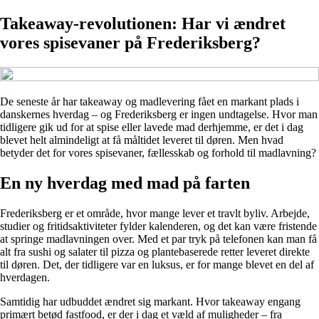
Takeaway-revolutionen: Har vi ændret
vores spisevaner på Frederiksberg?
De seneste år har takeaway og madlevering fået en markant plads i
danskernes hverdag – og Frederiksberg er ingen undtagelse. Hvor man
tidligere gik ud for at spise eller lavede mad derhjemme, er det i dag
blevet helt almindeligt at få måltidet leveret til døren. Men hvad
betyder det for vores spisevaner, fællesskab og forhold til madlavning?
En ny hverdag med mad på farten
Frederiksberg er et område, hvor mange lever et travlt byliv. Arbejde,
studier og fritidsaktiviteter fylder kalenderen, og det kan være fristende
at springe madlavningen over. Med et par tryk på telefonen kan man få
alt fra sushi og salater til pizza og plantebaserede retter leveret direkte
til døren. Det, der tidligere var en luksus, er for mange blevet en del af
hverdagen.
Samtidig har udbuddet ændret sig markant. Hvor takeaway engang
primært betød fastfood, er der i dag et væld af muligheder – fra