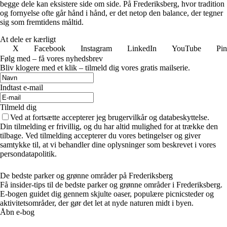
begge dele kan eksistere side om side. På Frederiksberg, hvor tradition
og fornyelse ofte går hånd i hånd, er det netop den balance, der tegner
sig som fremtidens måltid.
At dele er kærligt
X
Facebook
Instagram
LinkedIn
YouTube
Pin
Følg med – få vores nyhedsbrev
Bliv klogere med et klik – tilmeld dig vores gratis mailserie.
Indtast e-mail
Tilmeld dig
Ved at fortsætte accepterer jeg brugervilkår og databeskyttelse.
Din tilmelding er frivillig, og du har altid mulighed for at trække den
tilbage. Ved tilmelding accepterer du vores betingelser og giver
samtykke til, at vi behandler dine oplysninger som beskrevet i vores
persondatapolitik.
De bedste parker og grønne områder på Frederiksberg
Få insider-tips til de bedste parker og grønne områder i Frederiksberg.
E-bogen guidet dig gennem skjulte oaser, populære picnicsteder og
aktivitetsområder, der gør det let at nyde naturen midt i byen.
Åbn e-bog