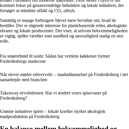
temaer i debatten om moderne madvaner. Flere steder i byen er der
kommet fokus på genanvendelige beholdere og lokale initiativer, der
forsøger at mindske affald og CO₂-aftryk.
Samtidig er mange forbrugere blevet mere bevidste om, hvad de
bestiller. Der er stigende interesse for plantebaserede retter, økologiske
råvarer og lokale producenter. Det viser, at selvom bekvemmeligheden
er vigtig, spiller værdier som sundhed og ansvarlighed stadig en stor
rolle.
Fra smørrebrød til sushi: Sådan har verdens køkkener formet
Frederiksbergs madscene
Når elever møder erhvervsliv – maduddannelser på Frederiksberg i tæt
samarbejde med branchen
Takeaway-revolutionen: Har vi ændret vores spisevaner på
Frederiksberg?
Grønne initiativer spirer – lokale kræfter styrker økologisk
madproduktion på Frederiksberg
En balance mellem bekvemmelighed og