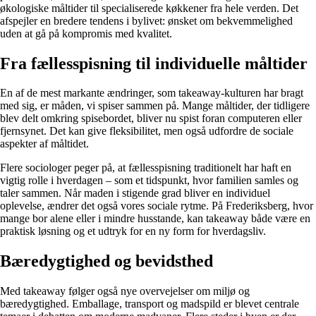
økologiske måltider til specialiserede køkkener fra hele verden. Det
afspejler en bredere tendens i bylivet: ønsket om bekvemmelighed
uden at gå på kompromis med kvalitet.
Fra fællesspisning til individuelle måltider
En af de mest markante ændringer, som takeaway-kulturen har bragt
med sig, er måden, vi spiser sammen på. Mange måltider, der tidligere
blev delt omkring spisebordet, bliver nu spist foran computeren eller
fjernsynet. Det kan give fleksibilitet, men også udfordre de sociale
aspekter af måltidet.
Flere sociologer peger på, at fællesspisning traditionelt har haft en
vigtig rolle i hverdagen – som et tidspunkt, hvor familien samles og
taler sammen. Når maden i stigende grad bliver en individuel
oplevelse, ændrer det også vores sociale rytme. På Frederiksberg, hvor
mange bor alene eller i mindre husstande, kan takeaway både være en
praktisk løsning og et udtryk for en ny form for hverdagsliv.
Bæredygtighed og bevidsthed
Med takeaway følger også nye overvejelser om miljø og
bæredygtighed. Emballage, transport og madspild er blevet centrale