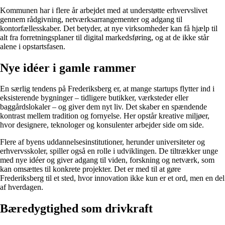
Kommunen har i flere år arbejdet med at understøtte erhvervslivet
gennem rådgivning, netværksarrangementer og adgang til
kontorfællesskaber. Det betyder, at nye virksomheder kan få hjælp til
alt fra forretningsplaner til digital markedsføring, og at de ikke står
alene i opstartsfasen.
Nye idéer i gamle rammer
En særlig tendens på Frederiksberg er, at mange startups flytter ind i
eksisterende bygninger – tidligere butikker, værksteder eller
baggårdslokaler – og giver dem nyt liv. Det skaber en spændende
kontrast mellem tradition og fornyelse. Her opstår kreative miljøer,
hvor designere, teknologer og konsulenter arbejder side om side.
Flere af byens uddannelsesinstitutioner, herunder universiteter og
erhvervsskoler, spiller også en rolle i udviklingen. De tiltrækker unge
med nye idéer og giver adgang til viden, forskning og netværk, som
kan omsættes til konkrete projekter. Det er med til at gøre
Frederiksberg til et sted, hvor innovation ikke kun er et ord, men en del
af hverdagen.
Bæredygtighed som drivkraft