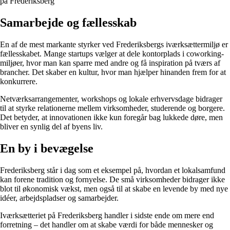
på Frederiksberg
Samarbejde og fællesskab
En af de mest markante styrker ved Frederiksbergs iværksættermiljø er
fællesskabet. Mange startups vælger at dele kontorplads i coworking-
miljøer, hvor man kan sparre med andre og få inspiration på tværs af
brancher. Det skaber en kultur, hvor man hjælper hinanden frem for at
konkurrere.
Netværksarrangementer, workshops og lokale erhvervsdage bidrager
til at styrke relationerne mellem virksomheder, studerende og borgere.
Det betyder, at innovationen ikke kun foregår bag lukkede døre, men
bliver en synlig del af byens liv.
En by i bevægelse
Frederiksberg står i dag som et eksempel på, hvordan et lokalsamfund
kan forene tradition og fornyelse. De små virksomheder bidrager ikke
blot til økonomisk vækst, men også til at skabe en levende by med nye
idéer, arbejdspladser og samarbejder.
Iværksætteriet på Frederiksberg handler i sidste ende om mere end
forretning – det handler om at skabe værdi for både mennesker og