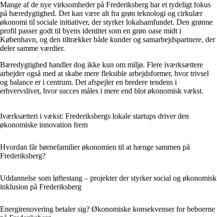
Mange af de nye virksomheder på Frederiksberg har et tydeligt fokus
på bæredygtighed. Det kan være alt fra grøn teknologi og cirkulær
økonomi til sociale initiativer, der styrker lokalsamfundet. Den grønne
profil passer godt til byens identitet som en grøn oase midt i
København, og den tiltrækker både kunder og samarbejdspartnere, der
deler samme værdier.
Bæredygtighed handler dog ikke kun om miljø. Flere iværksættere
arbejder også med at skabe mere fleksible arbejdsformer, hvor trivsel
og balance er i centrum. Det afspejler en bredere tendens i
erhvervslivet, hvor succes måles i mere end blot økonomisk vækst.
Iværksætteri i vækst: Frederiksbergs lokale startups driver den
økonomiske innovation frem
Hvordan får børnefamilier økonomien til at hænge sammen på
Frederiksberg?
Uddannelse som løftestang – projekter der styrker social og økonomisk
inklusion på Frederiksberg
Energirenovering betaler sig? Økonomiske konsekvenser for beboerne