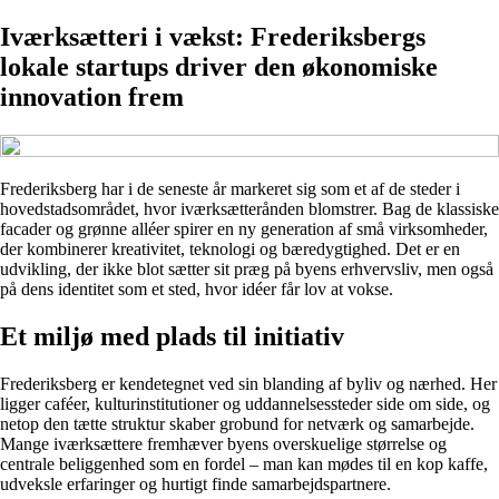
Iværksætteri i vækst: Frederiksbergs
lokale startups driver den økonomiske
innovation frem
Frederiksberg har i de seneste år markeret sig som et af de steder i
hovedstadsområdet, hvor iværksætterånden blomstrer. Bag de klassiske
facader og grønne alléer spirer en ny generation af små virksomheder,
der kombinerer kreativitet, teknologi og bæredygtighed. Det er en
udvikling, der ikke blot sætter sit præg på byens erhvervsliv, men også
på dens identitet som et sted, hvor idéer får lov at vokse.
Et miljø med plads til initiativ
Frederiksberg er kendetegnet ved sin blanding af byliv og nærhed. Her
ligger caféer, kulturinstitutioner og uddannelsessteder side om side, og
netop den tætte struktur skaber grobund for netværk og samarbejde.
Mange iværksættere fremhæver byens overskuelige størrelse og
centrale beliggenhed som en fordel – man kan mødes til en kop kaffe,
udveksle erfaringer og hurtigt finde samarbejdspartnere.