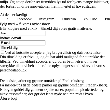
miljø. Og netop derfor ser fremtiden lys ud for byens mange initiativer,
der fortsat vil drive innovationen frem i hjertet af hovedstaden.
At dele er kærligt
X
Facebook
Instagram
LinkedIn
YouTube
Pin
Følg med – få vores nyhedsbrev
Bliv klogere med et klik – tilmeld dig vores gratis mailserie.
Indtast e-mail
Tilmeld dig
Ved at fortsætte accepterer jeg brugervilkår og databeskyttelse.
Din tilmelding er frivillig, og du har altid mulighed for at trække den
tilbage. Ved tilmelding accepterer du vores betingelser og giver
samtykke til, at vi behandler dine oplysninger som beskrevet i vores
persondatapolitik.
De bedste parker og grønne områder på Frederiksberg
Få insider-tips til de bedste parker og grønne områder i Frederiksberg.
E-bogen guidet dig gennem skjulte oaser, populære picnicsteder og
aktivitetsområder, der gør det let at nyde naturen midt i byen.
Åbn e-bog