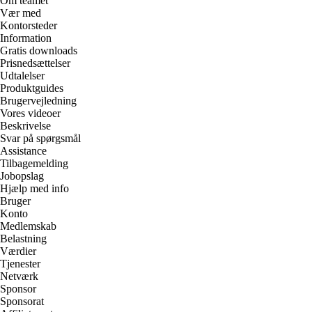
Om teamet
Vær med
Kontorsteder
Information
Gratis downloads
Prisnedsættelser
Udtalelser
Produktguides
Brugervejledning
Vores videoer
Beskrivelse
Svar på spørgsmål
Assistance
Tilbagemelding
Jobopslag
Hjælp med info
Bruger
Konto
Medlemskab
Belastning
Værdier
Tjenester
Netværk
Sponsor
Sponsorat