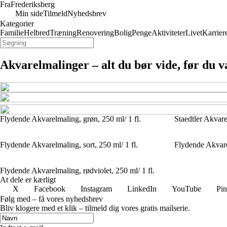
Fra
Frederiksberg
Min side
Tilmeld
Nyhedsbrev
Kategorier
Familie
Helbred
Træning
Renovering
Bolig
Penge
Aktiviteter
Livet
Karrier
Akvarelmalinger – alt du bør vide, før du 
Flydende Akvarelmaling, grøn, 250 ml/ 1 fl.
Staedtler Akvar
Flydende Akvarelmaling, sort, 250 ml/ 1 fl.
Flydende Akvarel
Flydende Akvarelmaling, rødviolet, 250 ml/ 1 fl.
At dele er kærligt
X
Facebook
Instagram
LinkedIn
YouTube
Pin
Følg med – få vores nyhedsbrev
Bliv klogere med et klik – tilmeld dig vores gratis mailserie.