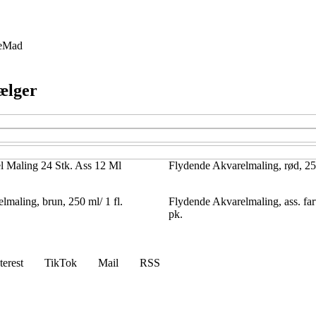
e
Mad
vælger
el Maling 24 Stk. Ass 12 Ml
Flydende Akvarelmaling, rød, 250
maling, brun, 250 ml/ 1 fl.
Flydende Akvarelmaling, ass. far
pk.
terest
TikTok
Mail
RSS